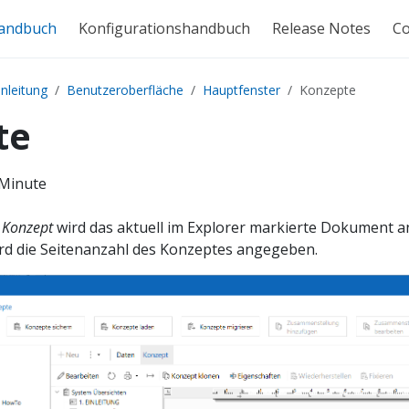
andbuch
Konfigurationshandbuch
Release Notes
C
inleitung
Benutzeroberfläche
Hauptfenster
Konzepte
te
 Minute
e
Konzept
wird das aktuell im Explorer markierte Dokument a
rd die Seitenanzahl des Konzeptes angegeben.