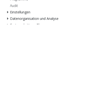
Audit
Einstellungen
Datenorganisation und Analyse
Fortgeschrittene Themen
Support & Hilfe
Support
Docusnap
support@docusnap.com
Funktione
+49 8033 6978 – 4444
Lösungen
Add-ons
Vertrieb
info@docusnap.com
+49 8033 6978 – 4000
©
2026Docusnap GmbH