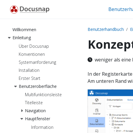
Benutzerh
Benutzerhandbuch
E
Willkommen
Einleitung
Konzep
Über Docusnap
Konventionen
weniger als eine
Systemanforderung
Installation
In der Registerkart
Erster Start
Am unteren Rand wi
Benutzeroberfläche
Multifunktionsleiste
Titelleiste
Navigation
Hauptfenster
Information