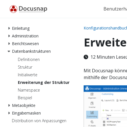
Benutzerh
Konfigurationshandbuc
Einleitung
Administration
Erweite
Berichtswesen
Datenbankstrukturen
12 Minuten Lese
Definitionen
Struktur
Mit Docusnap können
Initialwerte
mithilfe der Docusna
Erweiterung der Struktur
Namespace
Beispiel
Metaobjekte
Eingabemasken
Distribution von Anpassungen